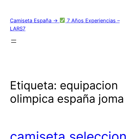
Saltar
al
Camiseta España →
7 Años Experiencias –
contenido
LARS7
Etiqueta:
equipacion
olimpica españa joma
camiseta seleccion