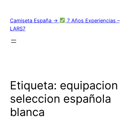
Saltar
al
Camiseta España →
7 Años Experiencias –
contenido
LARS7
Etiqueta:
equipacion
seleccion española
blanca