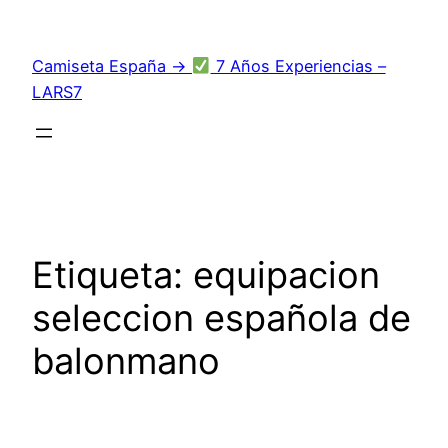
Saltar
al
Camiseta España →
7 Años Experiencias –
contenido
LARS7
Etiqueta:
equipacion
seleccion española de
balonmano