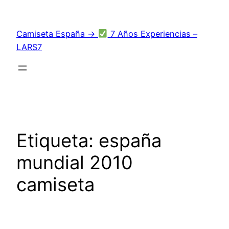
Saltar
al
Camiseta España →
7 Años Experiencias –
contenido
LARS7
Etiqueta:
españa
mundial 2010
camiseta