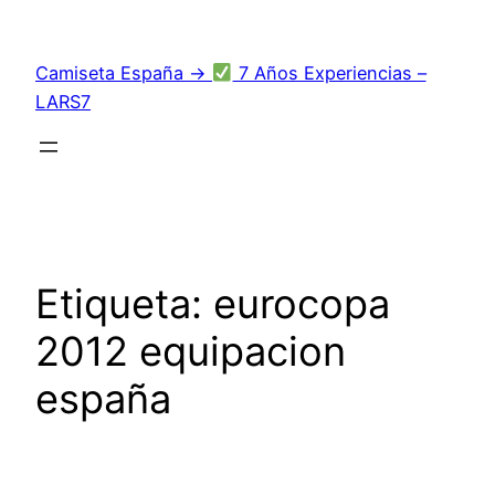
Saltar
al
Camiseta España →
7 Años Experiencias –
contenido
LARS7
Etiqueta:
eurocopa
2012 equipacion
españa