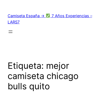
Saltar
al
Camiseta España →
7 Años Experiencias –
contenido
LARS7
Etiqueta:
mejor
camiseta chicago
bulls quito