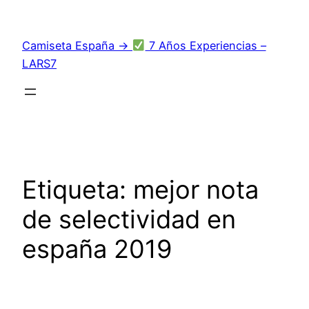
Saltar
al
Camiseta España →
7 Años Experiencias –
contenido
LARS7
Etiqueta:
mejor nota
de selectividad en
españa 2019