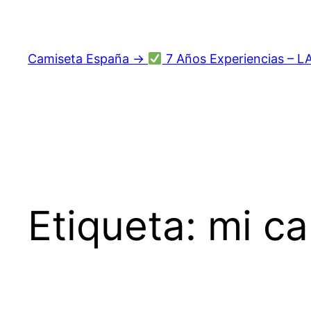
Saltar
al
contenido
Camiseta España →
7 Años Experiencias – L
Etiqueta:
mi ca