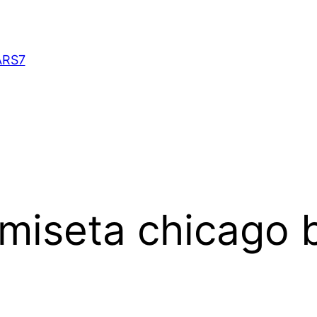
ARS7
miseta chicago b