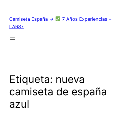
Saltar
al
Camiseta España →
7 Años Experiencias –
contenido
LARS7
Etiqueta:
nueva
camiseta de españa
azul