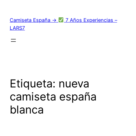
Saltar
al
Camiseta España →
7 Años Experiencias –
contenido
LARS7
Etiqueta:
nueva
camiseta españa
blanca