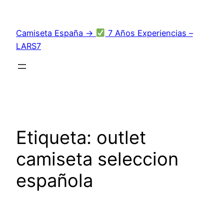
Saltar
al
Camiseta España →
7 Años Experiencias –
contenido
LARS7
Etiqueta:
outlet
camiseta seleccion
española