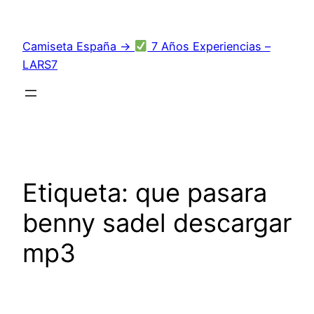
Saltar
al
Camiseta España →
7 Años Experiencias –
contenido
LARS7
Etiqueta:
que pasara
benny sadel descargar
mp3