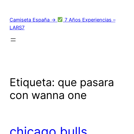
Saltar
al
Camiseta España →
7 Años Experiencias –
contenido
LARS7
Etiqueta:
que pasara
con wanna one
chicago bulls