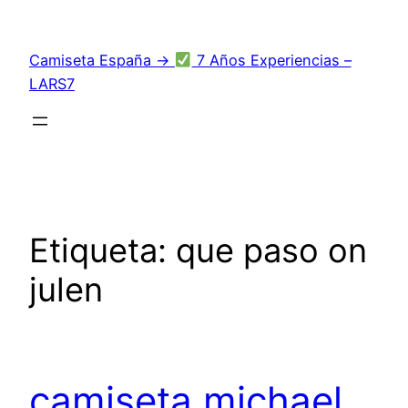
Saltar
al
Camiseta España →
7 Años Experiencias –
contenido
LARS7
Etiqueta:
que paso on
julen
camiseta michael