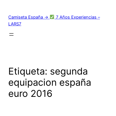
Saltar
al
Camiseta España →
7 Años Experiencias –
contenido
LARS7
Etiqueta:
segunda
equipacion españa
euro 2016