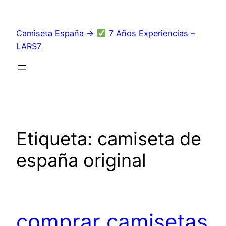
Saltar
al
Camiseta España →
7 Años Experiencias –
contenido
LARS7
Etiqueta:
camiseta de
españa original
comprar camisetas