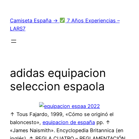
Saltar
al
Camiseta España →
7 Años Experiencias –
contenido
LARS7
adidas equipacion
seleccion espaola
↑ Tous Fajardo, 1999, «Cómo se originó el
baloncesto»,
equipacion de españa
pp. ↑
«James Naismith». Encyclopedia Britannica (en
inglés). ↑ REGLA CUATRO – REGLAMENTACIÓN