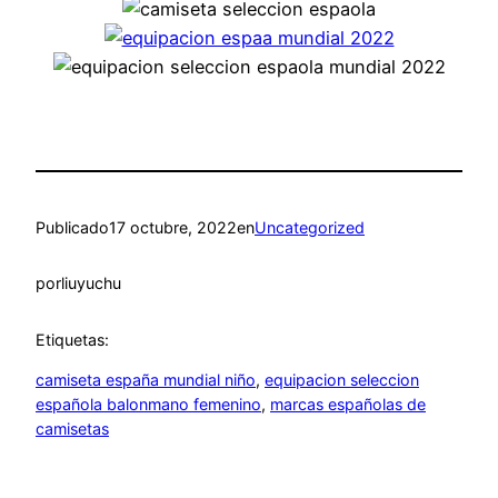
Publicado
17 octubre, 2022
en
Uncategorized
por
liuyuchu
Etiquetas:
camiseta españa mundial niño
, 
equipacion seleccion
española balonmano femenino
, 
marcas españolas de
camisetas