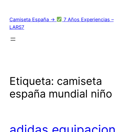
Saltar
al
Camiseta España →
7 Años Experiencias –
contenido
LARS7
Etiqueta:
camiseta
españa mundial niño
adidas equipacion